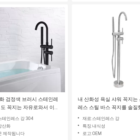
화 검정색 브러시 스테인레
내 산화성 욕실 샤워 꼭지는
쇄도 꼭지는 자유로와서 이릅
레스 스틸 바스 꼭지를 솔
다
스테인레스 강 304
재료:스테인레스 강
항산화
특징:내식성
문 제작됩니다
로고:OEM