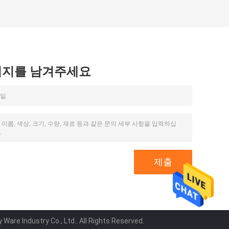
시지를 남겨주세요
are Industry Co., Ltd.. All Rights Reserved.