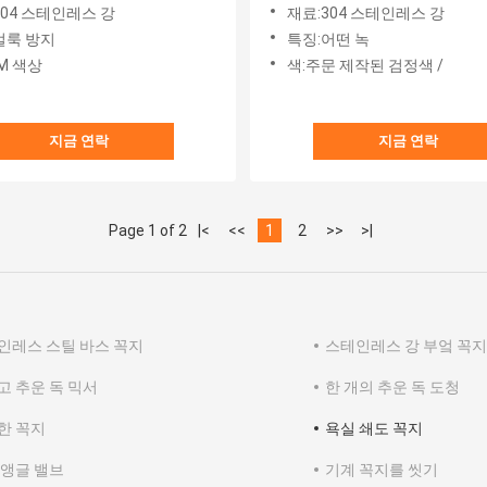
304 스테인레스 강
재료:304 스테인레스 강
얼룩 방지
특징:어떤 녹
M 색상
색:주문 제작된 검정색 /
지금 연락
지금 연락
Page 1 of 2
|<
<<
1
2
>>
>|
인레스 스틸 바스 꼭지
스테인레스 강 부엌 꼭지
고 추운 독 믹서
한 개의 추운 독 도청
한 꼭지
욕실 쇄도 꼭지
 앵글 밸브
기계 꼭지를 씻기