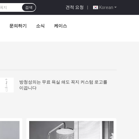
견적 요청
|
Korean
검색
문의하기
소식
케이스
방청성의는 무료 욕실 쇄도 꼭지 커스텀 로고를
이끕니다