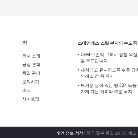
약
스테인레스 스틸 분지의 수도꼭
OEM 보존적 브러시 강철 욕실
회사 소개
을 두드립니다
공장 견학
세척되고 유지하도록 쉬운 강
품질 관리
인레스 강 독 꼭지
문의하기
뜨거운 살아 있는 방 304 녹슬
소식
가계 가는 허리와 추운 꼭지
사이트맵
개인 정보 정책
| 중국 좋은 품질 스테인레스