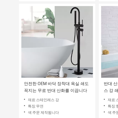
안전한 OEM 바닥 장착대 욕실 쇄도
반대 산
꼭지는 무료 반대 산화를 이끕니다
스 강 
니다
재료:스테인레스 강
재료:
특징:무연
특징:
색:주문 제작됩니다
색:주