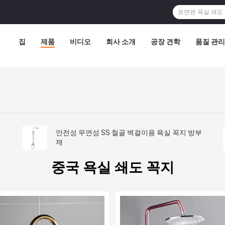
집
제품
비디오
회사 소개
공장 견학
품질 관리
화
안전성 무연성 SS 철골 벽걸이용 욕실 꼭지 방부
제
중국 욕실 쇄도 꼭지