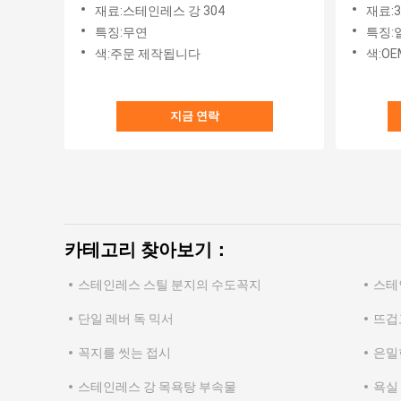
재료:스테인레스 강 304
재료:
특징:무연
특징:
색:주문 제작됩니다
색:OE
지금 연락
카테고리 찾아보기：
스테인레스 스틸 분지의 수도꼭지
스테
단일 레버 독 믹서
뜨겁
꼭지를 씻는 접시
은밀
스테인레스 강 목욕탕 부속물
욕실