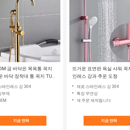
ODM 금 바닥은 목욕통 꼭지
뜨거운 표면판 욕실 샤워 꼭
 바닥 장착대 통 꼭지 TUV
인레스 강과 추운 도청
재했습니다
스테인레스 강 304
재료:스테인레스 강 304
방부제
특징:무연성
OEM
색:주문 제작됩니다
지금 연락
지금 연락