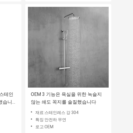
 스테인
OEM 3 기능은 욕실을 위한 녹슬지
질했습니
않는 쇄도 꼭지를 솔질했습니다
재료:스테인레스 강 304
특징:안전하 무연
로고:OEM