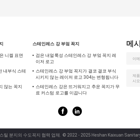
메
지
스테인레스 강 부엌 꼭지
은 니켈 표면
검은 내얼룩성 스테인레스 강 부엌 꼭지 레
이저 로고
한 내부식 스테
스테인레스 강 부엌 꼭지가 결코 결코 부식
시키지 않는 레이저 로고 304는 변형됩니다
지 않는 꼭지
스테인레스 강은 뜨거워지고 추운 꼭지가 무
료 커스텀 로고를 이끕니다
 스틸 분지의 수도꼭지 협력 업체.
© 2022 - 2025 Heshan Kaixuan Sanitary W