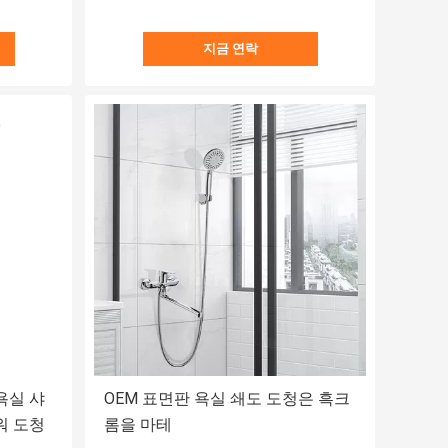
지금 연락
욕실 샤
OEM 표면판 욕실 쇄도 도청은 흑크
워 도청
롬을 마테