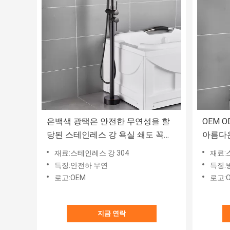
은백색 광택은 안전한 무연성을 할
OEM 
당된 스테인레스 강 욕실 쇄도 꼭지
아름다운
를 솔질했습니다
를 탑
재료:스테인레스 강 304
재료:
특징:안전하 무연
특징:
로고:OEM
로고:
지금 연락