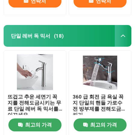
연락처
연락처
단일 레버 독 믹서
(18)
뜨겁고 추운 세면기 꼭
360 급 회전 금 욕실 꼭
지를 전해도금시키는 무
지 단일의 핸들 가로수
료 단일 레버 독 믹서를
전 방부제를 전해도금시
이끄세요
키기
최고의 가격
최고의 가격