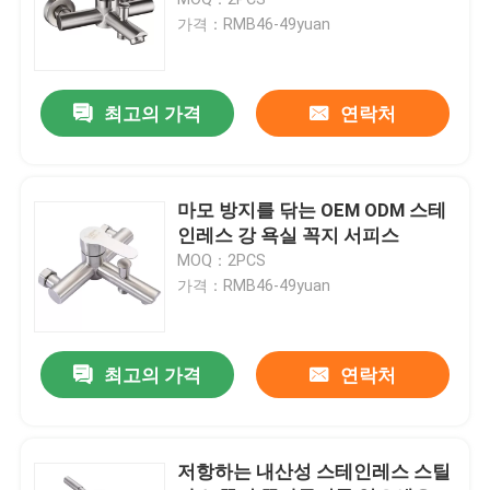
가격：RMB46-49yuan
한 개의 추운 독 도청
최고의 가격
연락처
꼭지를 씻는 접시
은밀한 꼭지
마모 방지를 닦는 OEM ODM 스테
인레스 강 욕실 꼭지 서피스
MOQ：2PCS
욕실 쇄도 꼭지
가격：RMB46-49yuan
스테인레스 강 목욕탕 부속물
최고의 가격
연락처
욕실 앵글 밸브
저항하는 내산성 스테인레스 스틸
기계 꼭지를 씻기