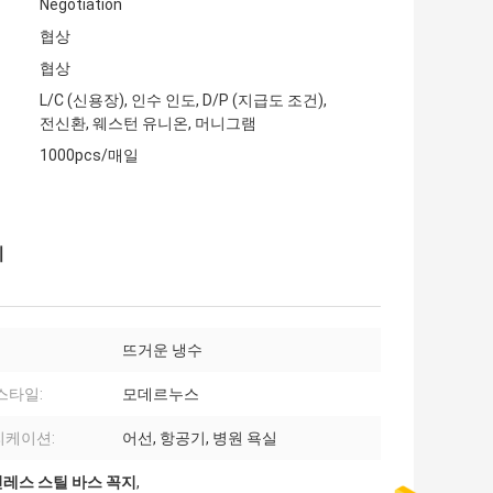
Negotiation
협상
협상
L/C (신용장), 인수 인도, D/P (지급도 조건),
전신환, 웨스턴 유니온, 머니그램
1000pcs/매일
지
뜨거운 냉수
스타일:
모데르누스
리케이션:
어선, 항공기, 병원 욕실
인레스 스틸 바스 꼭지
,