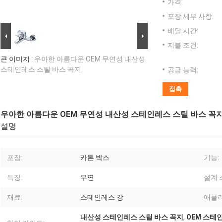
가격:
포장 세부 사항:
배달 시간:
지불 조건:
큰 이미지 :
우아한 아름다운 OEM 무연성 내산성
스테인레스 스틸 바스 꼭지
공급 능력:
접촉
우아한 아름다운 OEM 무연성 내산성 스테인레스 스틸 바스 꼭
설명
포장:
카톤 박스
기능:
특징:
무연
설계 
재료:
스테인레스 강
애플
내산성 스테인레스 스틸 바스 꼭지
,
OEM 스테