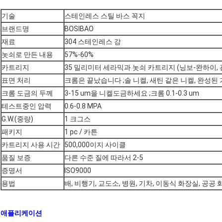
기술
스테인레스 스틸 바스 꼭지
브랜드명
BOSIBAO
재료
304 스테인레스 강
놋쇠로 만든 내용
57%-60%
카트리지
35 밀리미터 세라믹과 놋쇠 카트리지 (닝보-완하이, 광동
표면 처리
크롬은 끝났습니다 ;솔 니켈, 새틴 같은 니켈, 완성된 기
크롬 도금의 두께
3-15 um을 니켈도금하세요 ;크롬 0.1-0.3 um
테스트중인 압력
0.6-0.8 MPA
G.W.(중량)
1 크그스
패키지
1 pc / 카튼
카트리지 사용 시간
500,000이지 사이클
품질 보증
다른 수준 질에 따라서 2-5
증명서
ISO9000
용법
배, 비행기, 교도소, 병원, 기차, 이동식 화장실, 공공
애플리케이션