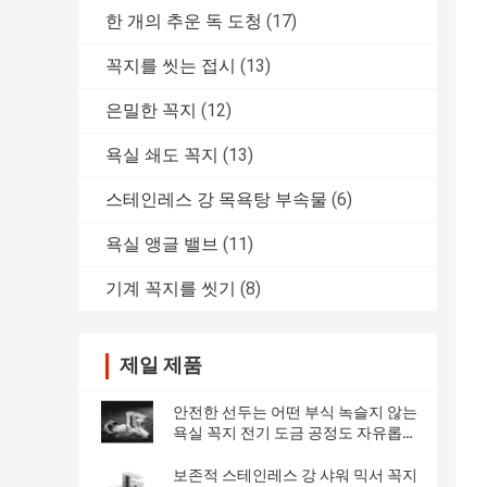
한 개의 추운 독 도청
(17)
꼭지를 씻는 접시
(13)
은밀한 꼭지
(12)
욕실 쇄도 꼭지
(13)
스테인레스 강 목욕탕 부속물
(6)
욕실 앵글 밸브
(11)
기계 꼭지를 씻기
(8)
제일 제품
안전한 선두는 어떤 부식 녹슬지 않는
욕실 꼭지 전기 도금 공정도 자유롭게
하지 않습니다
보존적 스테인레스 강 샤워 믹서 꼭지