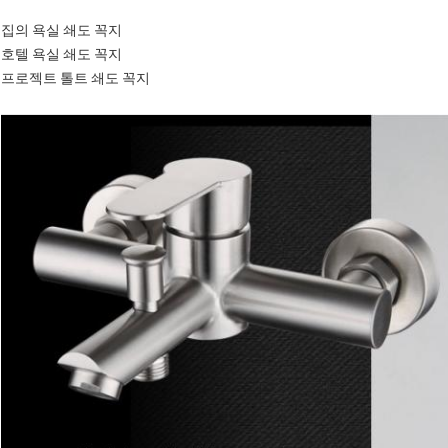
집의 욕실 쇄도 꼭지
호텔 욕실 쇄도 꼭지
프로젝트 톨트 쇄도 꼭지