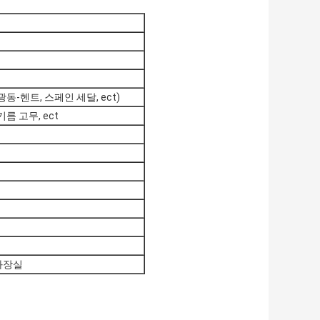
-헨트, 스페인 세달, ect)
름 고무, ect
 화장실